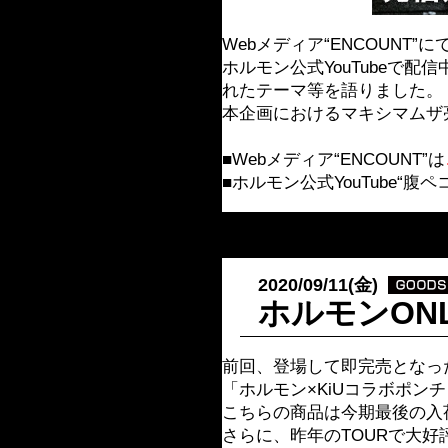
Webメディア“ENCOUN
ホルモン公式YouTubeで
れたテーマ等を語りました。
本企画におけるマキシマムザ
■Webメディア“ENCOUNT”は
■ホルモン公式YouTube“腹ペ
2020/09/11(金)
ホルモンONL
前回、登場して即完売となった「暴
「ホルモン×KiUコラボポン
こちらの商品は今期最後の入
さらに、昨年のTOURで大好評だっ