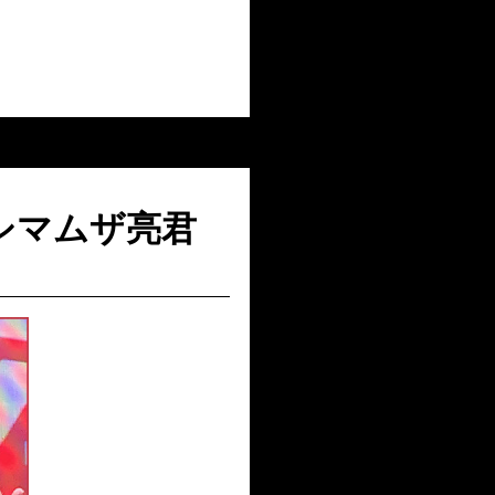
シマムザ亮君