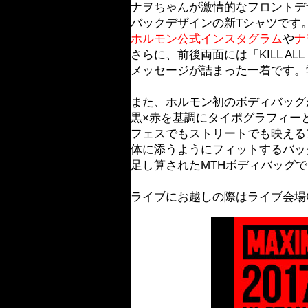
ナヲちゃんが激情的なフロントデ
バックデザインの新Tシャツです。袖部に
ホルモン公式インスタグラム
や
ナ
さらに、前後両面には「KILL ALL
メッセージが詰まった一着です。学
また、ホルモン初のボディバッグ
黒×赤を基調にタイポグラフィー
フェスでもストリートでも映える
体に添うようにフィットするバッ
足し算されたMTHボディバッグ
ライブにお越しの際はライブ会場