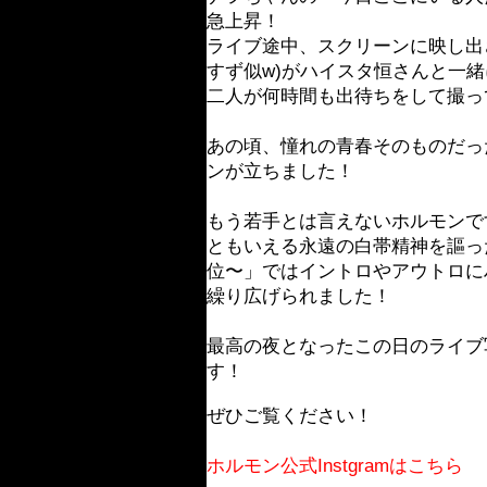
急上昇！
ライブ途中、スクリーンに映し出さ
すず似w)がハイスタ恒さんと一
二人が何時間も出待ちをして撮っ
あの頃、憧れの青春そのものだっ
ンが立ちました！
もう若手とは言えないホルモンで
ともいえる永遠の白帯精神を謳っ
位〜」ではイントロやアウトロに
繰り広げられました！
最高の夜となったこの日のライブ写真
す！
ぜひご覧ください！
ホルモン公式Instgramはこちら