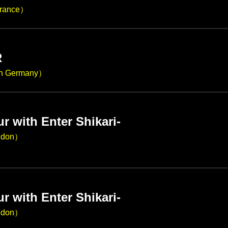
France）
R
n Germany）
r with Enter Shikari-
ondon）
I
r with Enter Shikari-
ondon）
I