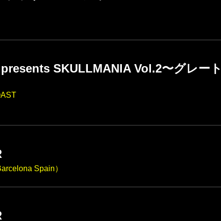
 presents SKULLMANIA Vol.2〜グレ
OAST
R
rcelona Spain）
R