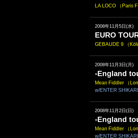
LA LOCO （Paris 
2008年11月5日(水)
EURO TOU
GEBAUDE 9 （Köl
2008年11月3日(月)
-England tou
Mean Fiddler （L
w/ENTER SHIKAR
2008年11月2日(日)
-England tou
Mean Fiddler （L
w/ENTER SHIKAR