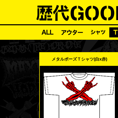
メタルポーズＴシャツ(白x赤)