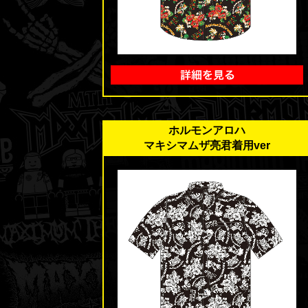
ホルモンアロハ
マキシマムザ亮君着用ver