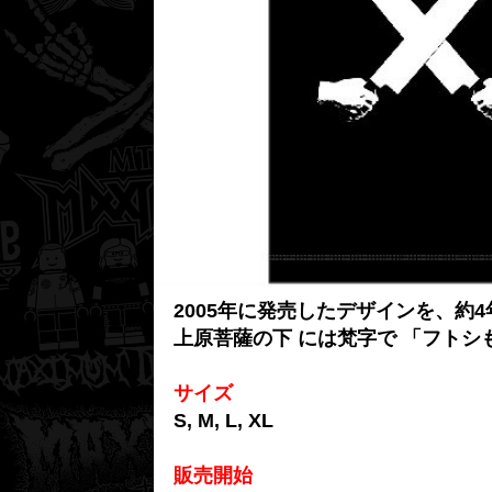
2005年に発売したデザインを、
上原菩薩の下 には梵字で 「フトシ
サイズ
S, M, L, XL
販売開始