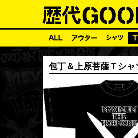
包丁＆上原菩薩Ｔシャ