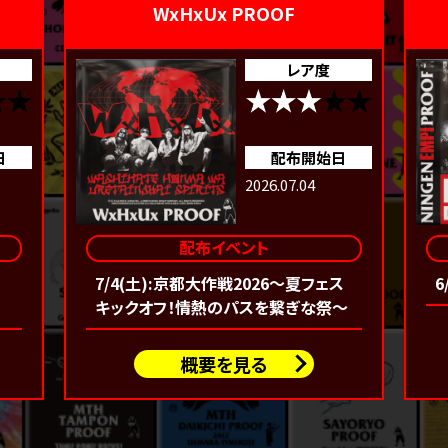
WxHxUx PROOF
レア度
日
配布開始日
2026.07.04
配布イベント
7/4(土):京都大作戦2026〜夏フェス
6
キックオフ！情熱のパスを繋ぎな祭〜
概要を見る