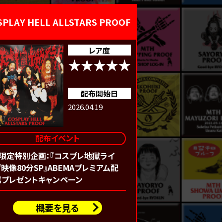
SPLAY HELL ALLSTARS PROOF
レア度
配布開始日
2026.04.19
配布イベント
X限定特別企画：『コスプレ地獄ライ
映像80分SP』ABEMAプレミアム配
信プレゼントキャンペーン
概要を見る