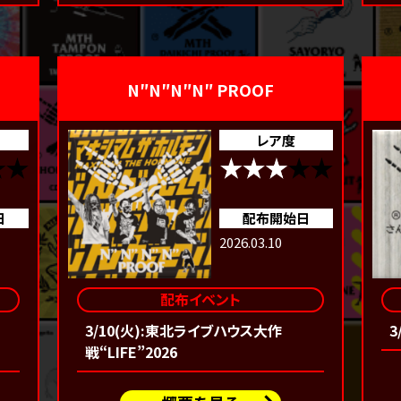
N″N″N″N″ PROOF
レア度
日
配布開始日
2026.03.10
配布イベント
3/10(火):東北ライブハウス大作
3
戦“LIFE”2026