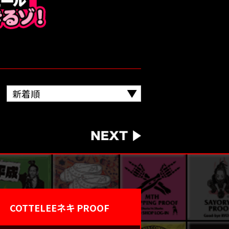
COTTELEEネキ PROOF