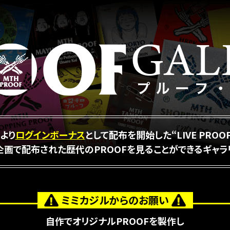
月より
ログインボーナス
として
配布を開始した“LIVE PROO
企画で配布された歴代のPROOFを
見ることができるギャラ
ミミカジルからのお願い
自作でオリジナルPROOFを製作し