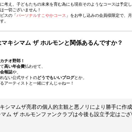
に考え、子どもたちの未来を育む為にも現在そのようなコースは予定し
は一切ございません！
ビスの「
パーソナルすこやかコース
」をお申し込みの会員様限定で、月
す。
マキシマム ザ ホルモンと関係あるんですか？
カチオ野郎！
て
高い年会費
払わせて、
会報誌
や、
れない公式サイトの
どうでもいいブログ
とか、
るアーティストと一緒にすんじゃねー！
キシマムザ亮君の個人的主観と悪ノリにより勝手に作
マム ザ ホルモンファンクラブは今後も設立予定はご