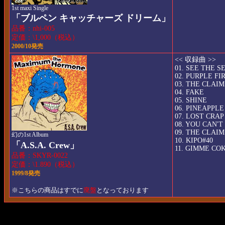
1st maxi Single
「ブルペン キャッチャーズ ドリーム」
品番：nhi-005
定価：\1,000（税込）
2000/10発売
<< 収録曲 >>
01. SEE THE S
02. PURPLE FI
03. THE CLAIM
04. FAKE
05. SHINE
06. PINEAPPLE
07. LOST CRAP
08. YOU CAN'T
09. THE CLAI
幻の1st Album
10. KIPO#40
「A.S.A. Crew」
11. GIMME CO
品番：SKYR-0022
定価：\1.890（税込）
1999/8発売
※こちらの商品はすでに
廃盤
となっております