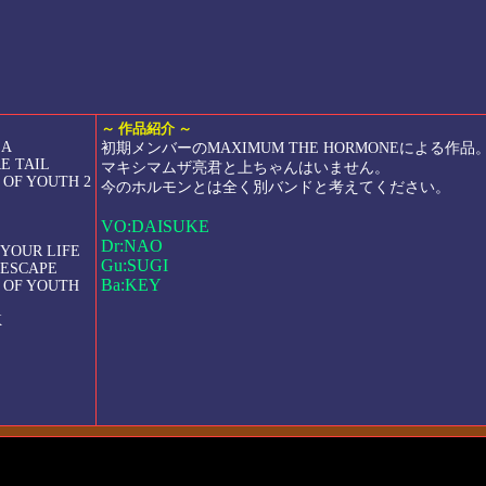
～ 作品紹介 ～
EA
初期メンバーのMAXIMUM THE HORMONEによる作品
RE TAIL
マキシマムザ亮君と上ちゃんはいません。
 OF YOUTH 2
今のホルモンとは全く別バンドと考えてください。
VO:DAISUKE
Dr:NAO
 YOUR LIFE
Gu:SUGI
 ESCAPE
Ba:KEY
M OF YOUTH
K