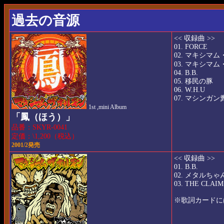
過去の音源
<< 収録曲 >>
01. FORCE
02. マキシ
03. マキシマム
04. B.B.
05. 移民の豚
06. W.H.U
07. マシンガ
1st ,mini Album
「鳳（ほう）」
品番：SKYR-0041
定価：\1,200（税込）
2001/2発売
<< 収録曲 >>
01. B.B.
02. メタルちゃ
03. THE CLAIM
※歌詞カードに