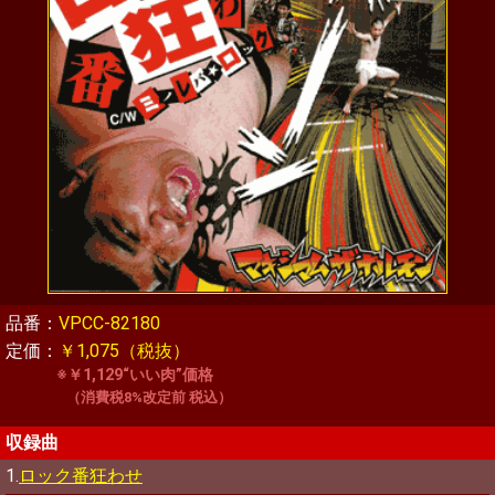
品番：
VPCC-82180
定価：
￥1,075（税抜）
※￥1,129“いい肉”価格
（消費税8%改定前 税込）
収録曲
1.
ロック番狂わせ