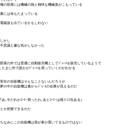
俺の部屋には機械の熱と独特な機械臭がこもっている
裏には埃もたまっている
電磁波も出ているかもしれない
しかし
不思議と嫌な気がしなかった
部屋の外では普通に自動販売機としてｼﾞｭｰｽを販売しているようで
､たまに外で誰かがｼﾞｭｰｽを買っていくのがわかる
実在の自販機はそんなことないんだろうが
夢の中の自販機は裏からｼﾞｭｰｽの在庫が見えるのだ
｢あ､今だれかｺｰﾋｰ買ったわ､あとｺｰﾋｰは残り12缶ある｣
とか把握できるのだ
ちなみにこの自販機は我が家が置いてるものではない