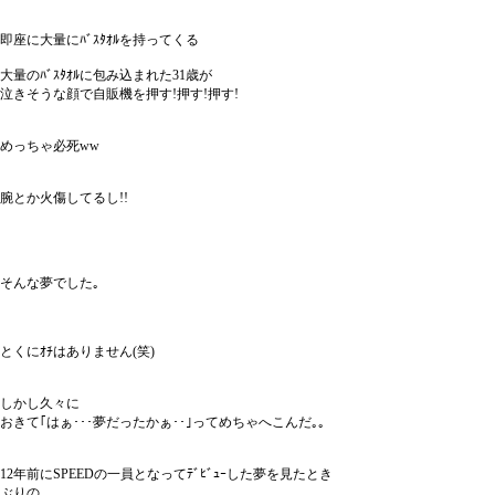
即座に大量にﾊﾞｽﾀｵﾙを持ってくる
大量のﾊﾞｽﾀｵﾙに包み込まれた31歳が
泣きそうな顔で自販機を押す!押す!押す!
めっちゃ必死ww
腕とか火傷してるし!!
そんな夢でした｡
とくにｵﾁはありません(笑)
しかし久々に
おきて｢はぁ･･･夢だったかぁ･･｣ってめちゃへこんだ｡｡
12年前にSPEEDの一員となってﾃﾞﾋﾞｭｰした夢を見たとき
ぶりの