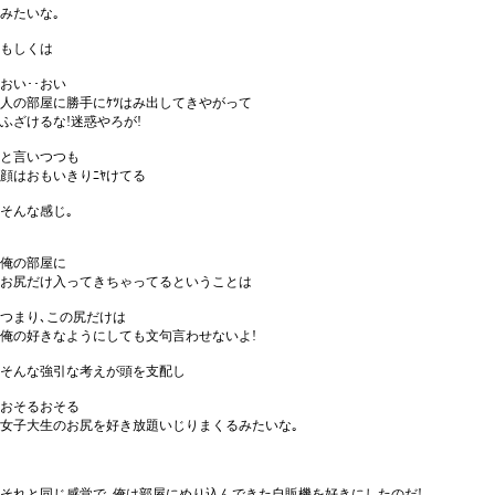
みたいな｡
もしくは
おい･･おい
人の部屋に勝手にｹﾂはみ出してきやがって
ふざけるな!迷惑やろが!
と言いつつも
顔はおもいきりﾆﾔけてる
そんな感じ｡
俺の部屋に
お尻だけ入ってきちゃってるということは
つまり､この尻だけは
俺の好きなようにしても文句言わせないよ!
そんな強引な考えが頭を支配し
おそるおそる
女子大生のお尻を好き放題いじりまくるみたいな｡
それと同じ感覚で､俺は部屋にめり込んできた自販機を好きにしたのだ!