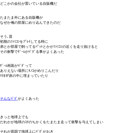
どこかの会社が置いている自販機だ
たまたま外にある自販機が
なぜか俺の部屋にめり込んできたのだ
そう､昔
初期のﾌｧﾐｺﾝをﾌﾟﾚｲしてる時に
弟とか部屋で飼ってるﾍﾟｯﾄとかがﾌｧﾐｺﾝの近くを走り抜けると
その衝撃でｹﾞｰﾑがﾊﾞｸﾞる事がよくあった
ｹﾞｰﾑ画面がﾊﾞｸﾞって
ありえない場所にｷﾉｺがめりこんだり
ﾏﾘｵが床の中に埋まっていたり
そんなﾊﾞｸﾞ
がよくあった
きっと地球上でも
だれかが地球のｺｱのちかくをたまたま走って衝撃を与えてしまい
それが原因で地球上にﾊﾞｸﾞがおき