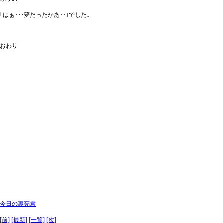
｢はぁ･･･夢だったかあ･･｣でした｡
おわり
今日の裏亮君
[前]
[最新]
[一覧]
[次]