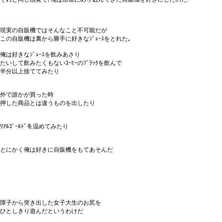
現実の自販機ではそんなこと不可能だが
この自販機は裏から勝手に好きなｼﾞｭｰｽをとれた｡
俺は好きなｼﾞｭｰｽを飲みあさり
たいして飲みたくもないｺｰﾋｰのﾌﾞﾗｯｸを飲んで
半分以上捨ててみたり
外で誰かが買った時
押した商品とは違うものを出したり
ﾘｱﾙｺﾞｰﾙﾄﾞを温めてみたり
とにかく俺は好きに自販機をもてあそんだ
障子から突き出した女子大生のお尻を
ひとしきり遊んだというわけだ