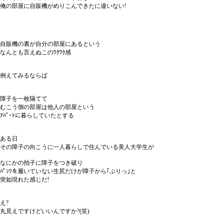
俺の部屋に自販機がめりこんできたに違いない!
自販機の裏が自分の部屋にあるという
なんとも言えぬこのﾜｸﾜｸ感
例えてみるならば
障子を一枚隔てて
むこう側の部屋は他人の部屋という
ｱﾊﾟｰﾄに暮らしていたとする
ある日
その障子の向こうに一人暮らしで住んでいる美人大学生が
なにかの拍子に障子をつき破り
ﾊﾟﾝﾂを履いていない生尻だけが障子から｢ぷりっ｣と
突如現れた感じだ!
え?
丸見えですけどいいんですか?(笑)