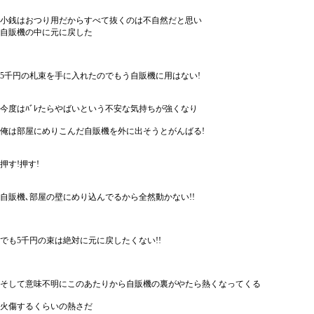
小銭はおつり用だからすべて抜くのは不自然だと思い
自販機の中に元に戻した
5千円の札束を手に入れたのでもう自販機に用はない!
今度はﾊﾞﾚたらやばいという不安な気持ちが強くなり
俺は部屋にめりこんだ自販機を外に出そうとがんばる!
押す!押す!
自販機､部屋の壁にめり込んでるから全然動かない!!
でも5千円の束は絶対に元に戻したくない!!
そして意味不明にこのあたりから自販機の裏がやたら熱くなってくる
火傷するくらいの熱さだ