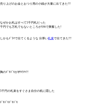
売り上げのお金とおつり用の小銭が大量に出てきた!!!
なぜかお札はすべて5千円札だった
千円でも万札でもないところがﾘｱﾙで興奮した!
しかもﾄﾞﾗﾏで出てくるような 分厚い
札束
で出てきた!!!
胸のﾄﾞｷﾄﾞｷがｵｻﾏﾗﾅｲ!!
5千円の札束をすぐさま自分の机に隠した
ﾄﾞｷﾄﾞｷﾄﾞｷﾄﾞｷ