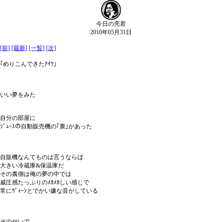
今日の亮君
2010年05月31日
[前]
[最新]
[一覧]
[次]
｢めりこんできたｱｲﾂ｣
いい夢をみた
自分の部屋に
ｼﾞｭｰｽの自動販売機の｢裏｣があった
自販機なんてものは言うならば
大きい冷蔵庫&保温庫だ
その裏側は俺の夢の中では
威圧感たっぷりのﾒｶﾒｶしい感じで
常にｳﾞｨｰﾝとでかい嫌な音がしている
そのせいで