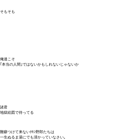
そもそも
俺達こそ
｢本当の人間｣ではないかもしれないじゃないか
諸君
地獄絵図で待ってる
難癖つけて来ないﾁｷﾝ野郎たちは
一生ぬるま湯にでも浸かっていなさい｡