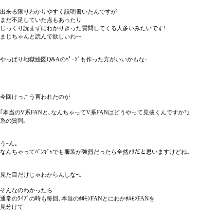
出来る限りわかりやすく説明書いたんですが
まだ不足していた点もあったり
じっくり読まずにわかりきった質問してくる人多いみたいです!
まじちゃんと読んで欲しいわｰｰ
やっぱり地獄絵図Q&Aのﾍﾟｰｼﾞも作った方がいいかもなｰ
今回けっこう言われたのが
｢本当のV系FANと､なんちゃってV系FANはどうやって見抜くんですか?｣
系の質問｡
うｰん｡
なんちゃってﾊﾞﾝｷﾞｬでも服装が強烈だったら全然ｱﾘだと思いますけどね｡
見た目だけじゃわからんしなｰ｡
そんなのわかったら
通常のﾗｲﾌﾞの時も毎回､本当のﾎﾙﾓﾝFANとにわかﾎﾙﾓﾝFANを
見分けて