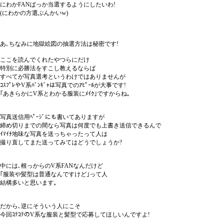
にわかFANばっか当選するようにしたいわ!
(にわかの方選ぶんかいw)
あ､ちなみに地獄絵図の抽選方法は秘密です!
ここを読んでくれたやつらにだけ
特別に必勝法をすこし教えるならば
すべてが写真選考というわけではありませんが
ｺｽﾌﾟﾚやV系ﾊﾞﾝｷﾞｬは写真でのｱﾋﾟｰﾙが大事です!
｢あきらかにV系とわかる服装にﾒｲｸ｣ですからね｡
写真送信用ﾍﾟｰｼﾞにも書いてありますが
締め切りまでの間なら写真は何度でも上書き送信できるんで
ｲﾏｲﾁ地味な写真を送っちゃったって人は
撮り直してまた送ってみてはどうでしょうか?
中には､根っからのV系FANなんだけど
｢服装や髪型は普通なんですけど｣って人
結構多いと思います｡
だから､逆にそういう人にこそ
今回ｺﾃｺﾃのV系な服装と髪型で応募してほしいんですよ!