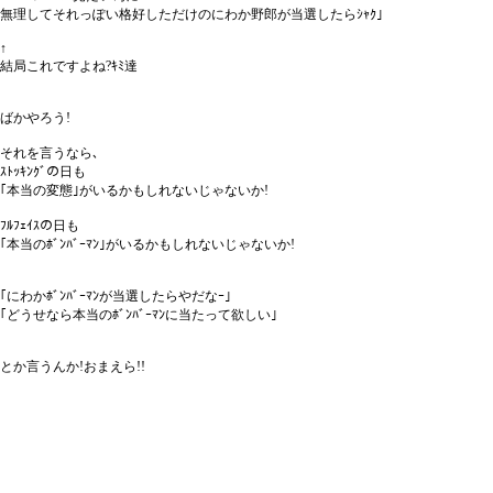
無理してそれっぽい格好しただけのにわか野郎が当選したらｼｬｸ｣
↑
結局これですよね?ｷﾐ達
ばかやろう!
それを言うなら､
ｽﾄｯｷﾝｸﾞの日も
｢本当の変態｣がいるかもしれないじゃないか!
ﾌﾙﾌｪｲｽの日も
｢本当のﾎﾞﾝﾊﾞｰﾏﾝ｣がいるかもしれないじゃないか!
｢にわかﾎﾞﾝﾊﾞｰﾏﾝが当選したらやだなｰ｣
｢どうせなら本当のﾎﾞﾝﾊﾞｰﾏﾝに当たって欲しい｣
とか言うんか!おまえら!!