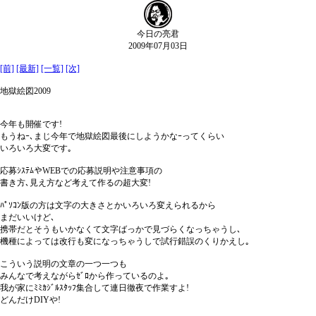
今日の亮君
2009年07月03日
[前]
[最新]
[一覧]
[次]
地獄絵図2009
今年も開催です!
もうねｰ､まじ今年で地獄絵図最後にしようかなｰってくらい
いろいろ大変です｡
応募ｼｽﾃﾑやWEBでの応募説明や注意事項の
書き方､見え方など考えて作るの超大変!
ﾊﾟｿｺﾝ版の方は文字の大きさとかいろいろ変えられるから
まだいいけど､
携帯だとそうもいかなくて文字ばっかで見づらくなっちゃうし､
機種によっては改行も変になっちゃうしで試行錯誤のくりかえし｡
こういう説明の文章の一つ一つも
みんなで考えながらｾﾞﾛから作っているのよ｡
我が家にﾐﾐｶｼﾞﾙｽﾀｯﾌ集合して連日徹夜で作業すよ!
どんだけDIYや!