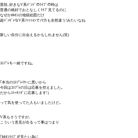
普段､好きなV系ﾊﾞﾝﾄﾞのﾗｲﾌﾞの時は
普通の格好でおとなしくﾗｲﾌﾞ見てるのに
なぜかﾎﾙﾓﾝの地獄絵図だけ
超ﾊﾞﾝｷﾞｬなV系ﾌｧｯｼｮﾝでﾉﾘ方も全然違う!みたいなね
新しい自分に出会えるかもしれません(笑)
ｺｽﾌﾟﾚも一緒ですね｡
｢本当のｺｽﾌﾟﾚｲﾔｰに悪いから
今回はｺｽﾌﾟﾚの日は応募を控えました｡
だからｽﾄｯｷﾝｸﾞに応募します!｣
って気を使ってた人もいましたけど｡
V系もそうですが､
こういう意見が出るって事はつまり
｢ﾎﾙﾓﾝﾗｲﾌﾞが見たい為に