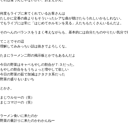
それは違うんじゃないかい、おまえさん。
何度もライブに来てくれているお客さんは
たしかに定番の曲よりもそういったレアな曲が聴けたらうれしいかもしれない。
でもライブには常に「はじめてホルモンを見る」人たちもたくさんいるんだよ。
そのへんのバランスをうまく考えながらも、基本的には自分たちのやりたい気分で
てことでその辺
理解してみみっちい話は抜きでよろしくな。
たまにラーメン二郎の掲示板とかでもあるんだよ
今日の野菜はキャベもやしの割合が７:３だった。
もやしの割合をもうちょっと増やして欲しい
今日の野菜の茹で加減はクタクタ系だった
野菜の盛りもいまいち
とかさ。
まじウルセーの（笑）
まじコマけーの（笑）
ラーメン食いに来たのか
野菜の量計りに来たのかわかんねー