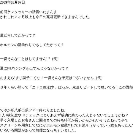
2009年05月07日
前回ケンタッキーの話書いたまんま
かれこれ２ヶ月以上も今日の亮君更新できませんでした。
最近何してたかって？
ホルモンの新曲作りでもしてたかって？
一切そんなことはしてません!!!（笑）
夏にNEWシングル出すんじゃないかって？
おまえら!まじ調子こくな！一切そんな予定はございません（笑）
３年くらい黙って「ニトロBB戦争」ばっか、永遠リピートして聴いてろ！この野
てゆか爪爪爪出張ツアー終わりましたね。
1人1枚制度やIDチェックはとりあえず成功に終わったんじゃないでしょうかね？
早く入場したお客さんは開演までの待ち時間が長いからかわいそうだねって事で
スクリーンを用意してなにかホルモン秘蔵VTRでも流そうかっていう案もあったん
いろいろ問題があって無理になっちゃいました。