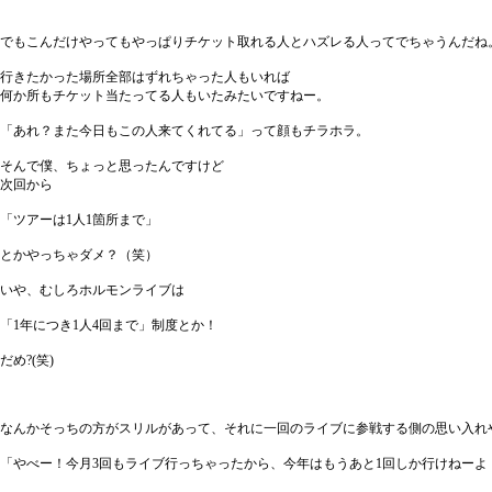
でもこんだけやってもやっぱりチケット取れる人とハズレる人ってでちゃうんだね
行きたかった場所全部はずれちゃった人もいれば
何か所もチケット当たってる人もいたみたいですねー。
「あれ？また今日もこの人来てくれてる」って顔もチラホラ。
そんで僕、ちょっと思ったんですけど
次回から
「ツアーは1人1箇所まで」
とかやっちゃダメ？（笑）
いや、むしろホルモンライブは
「1年につき1人4回まで」制度とか！
だめ?(笑)
なんかそっちの方がスリルがあって、それに一回のライブに参戦する側の思い入れ
「やべー！今月3回もライブ行っちゃったから、今年はもうあと1回しか行けねーよ