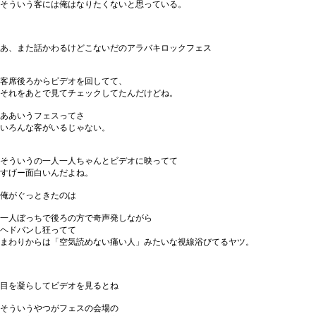
そういう客には俺はなりたくないと思っている。
あ、また話かわるけどこないだのアラバキロックフェス
客席後ろからビデオを回してて、
それをあとで見てチェックしてたんだけどね。
ああいうフェスってさ
いろんな客がいるじゃない。
そういうの一人一人ちゃんとビデオに映ってて
すげー面白いんだよね。
俺がぐっときたのは
一人ぼっちで後ろの方で奇声発しながら
ヘドバンし狂ってて
まわりからは「空気読めない痛い人」みたいな視線浴びてるヤツ。
目を凝らしてビデオを見るとね
そういうやつがフェスの会場の