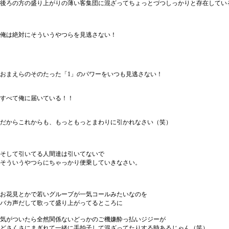
後ろの方の盛り上がりの薄い客集団に混ざってちょっとづつしっかりと存在してい
俺は絶対にそういうやつらを見逃さない！
おまえらのそのたった「1」のパワーをいつも見逃さない！
すべて俺に届いている！！
だからこれからも、もっともっとまわりに引かれなさい（笑）
そして引いてる人間達は引いてないで
そういうやつらにちゃっかり便乗していきなさい。
お花見とかで若いグループが一気コールみたいなのを
バカ声だして歌って盛り上がってるところに
気がついたら全然関係ないどっかのご機嫌酔っ払いジジーが
どさくさにまぎれて一緒に手拍子して混ざってたりする時あるじゃん（笑）