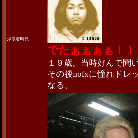
浮浪者時代
でたぁぁぁぁ！！
１９歳。当時好んで聞
その後nofxに憧れド
なる。