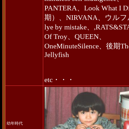
PANTERA、Look What
期）、NIRVANA、ウル
lye by mistake、,RATS&S
Of Troy、QUEEN、
OneMinuteSilence、後期Th
Jellyfish
etc・・・
幼年時代