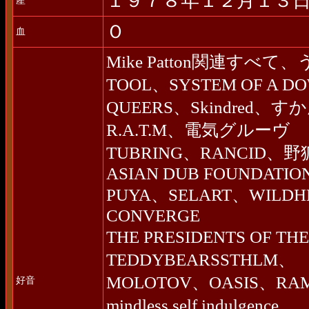
１９７８年１２月１３
産
Ｏ
血
Mike Patton関連す
TOOL、SYSTEM OF A D
QUEERS、Skindred、
R.A.T.M、電気グルーヴ
TUBRING、RANCID
ASIAN DUB FOUNDATIO
PUYA、SELART、WILDHEA
CONVERGE
THE PRESIDENTS OF T
TEDDYBEARSSTHLM、
MOLOTOV、OASIS、R
好音
mindless self indulgence、