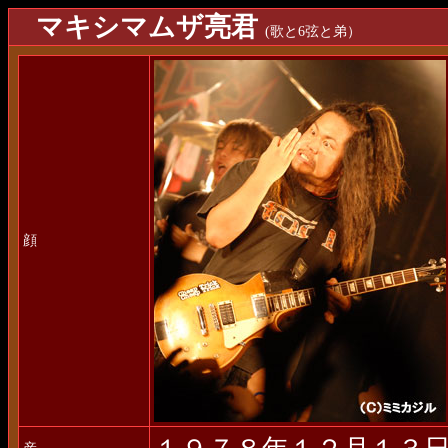
マキシマムザ亮君
(歌と6弦と弟）
顔