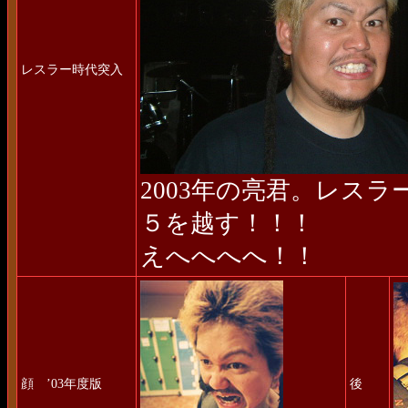
レスラー時代突入
2003年の亮君。レス
５を越す！！！
えへへへへ！！
顔 ’03年度版
後