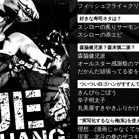
フィッシュフライ＋クリ
好きな寿司ネタは？
スシローの炙りサーモン
スシローの赤エビ
森脇健児派？森末慎二派？
森脇健児派
オールスター感謝祭のマ
だかんだ頑張ってる姿を
ついつい白ゴハンがすすん
きんぴらごぼう
辛子明太子
丸美屋すきやきふりかけ
“実写化するなら俺(私)を
理想…(漫画じゃなくて
現実…
北斗の拳のザコキ