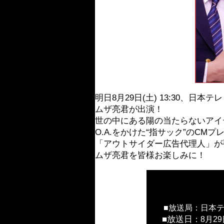
明日8月29日(土) 13:30、
ムザ亮君が出演！
世の中にある陽の当たらないアイ
O.A.をかけた“指サック”のCM
「アウトサイダー広告代理人」が
ムザ亮君を皆様お楽しみに！
■放送局
：日本
■放送日
：8月29日