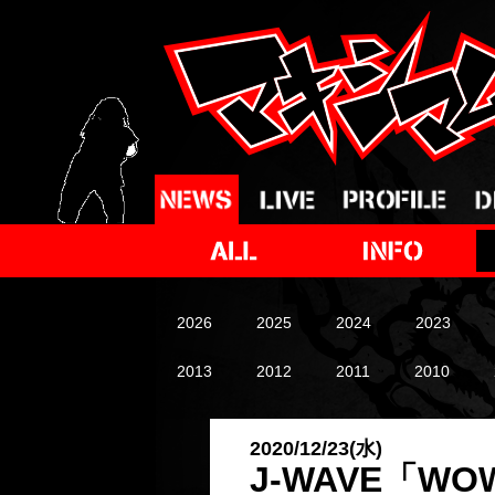
2026
2025
2024
2023
2013
2012
2011
2010
2020/12/23(水)
J-WAVE「W