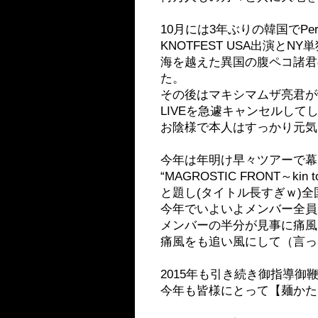
10月には3年ぶりの韓国でP
KNOTFEST USA出演と
海を越えた異国の腹ペコ諸君
た。
その後はマキシマムザ亮君が
LIVEを急遽キャンセルし
お陰様で本人はすっかり元気
今年は年明け早々ツアーで幕
“MAGROSTIC FRONT～kin to gin
と題し(タイトル長すぎｗ)全
今年でいよいよメンバー全員
メンバーの半分が見事に痛風
痛風をも追い風にして（言っ
2015年も引き続き御指導
今年も皆様にとって【麺かた