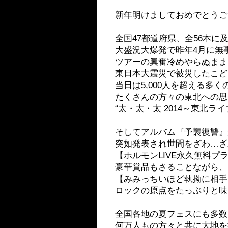
新年明けましておめでとうご
全国47都道府県、全56本
大盛況大爆発で昨年4月に無
ツアーの興奮冷めやらぬまま
東日本大震災で被災したこど
当日は5,000人を超える多
たくさんの方々の東北への思
“太・太・太 2014～東北
そしてアルバム『予襲復讐』
突如発表され世間をざわ…ざ
【ホルモンLIVE永久無料
豪華賞品もさることながら、
【みみっちいほど執拗に相手
ロックの原点をたっぷりと味
全国各地の夏フェスにも多数
何万人もの方々と共に大地を