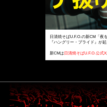
日清焼そばU.F.O.の新CM「
『ハングリー・プライド』が起
新CMは
日清焼そばU.F.O.公式X