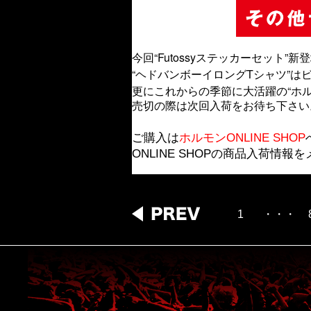
今回“Futossyステッカーセット”新
“ヘドバンボーイロングTシャツ”
更にこれからの季節に大活躍の“ホルモ
売切の際は次回入荷をお待ち下さい
ご購入は
ホルモンONLINE SHOP
ONLINE SHOPの商品入荷情
1
・・・