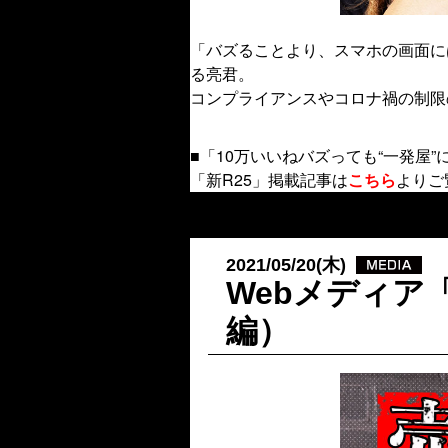
「バズることより、スマホの画面に
る亮君。
コンプライアンスやコロナ禍の制限
■「10万いいねバズっても“一発屋
「新R25」掲載記事は
こちら
よりご
2021/05/20(木)
Webメディア
編）