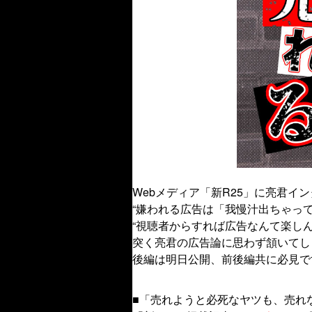
Webメディア「新R25」に亮君イ
“嫌われる広告は「我慢汁出ちゃって
“視聴者からすれば広告なんて楽し
突く亮君の広告論に思わず頷いてし
後編は明日公開、前後編共に必見で
■「売れようと必死なヤツも、売れ