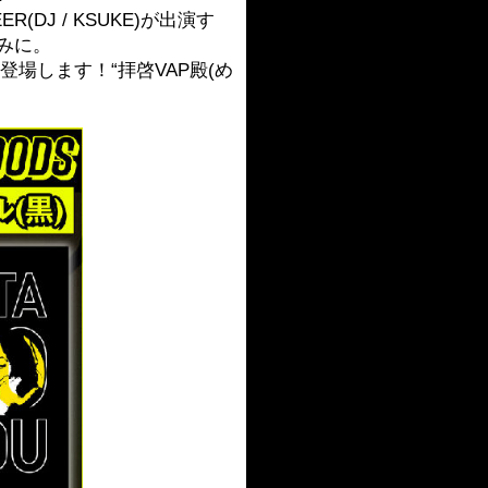
(DJ / KSUKE)が出演す
しみに。
に登場します！“拝啓VAP殿(め