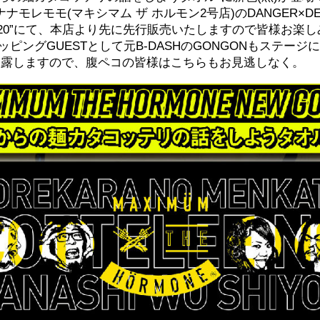
ナモレモモ(マキシマム ザ ホルモン2号店)のDANGER×DEER
N 19/20”にて、本店より先に先行販売いたしますので皆様お楽
ッピングGUESTとして元B-DASHのGONGONもステージ
を初披露しますので、腹ペコの皆様はこちらもお見逃しなく。