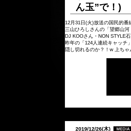
ん玉”で！)
12月31日(火)放送の国民的
三山ひろしさんの「望郷山河 
DJ KOOさん・NON ST
昨年の「124人連続キャッ
隠し切れるのか？！w 上ち
2019/12/26(木)