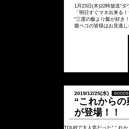
1月23日(木)22時放
「明日すぐマネ出来る！
“三度の飯より飯が好き
腹ペコの皆様はお見逃し
2019/12/25(水)
“これからの
が登場！！
TOURで大人気だった“これ