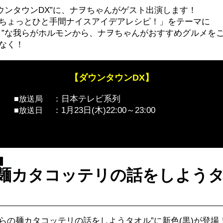
送“ダウンタウンDX”に、ナヲちゃんがゲスト出演します！
ちょっとひと手間ナイスアイデアレシピ！」をテーマに
！”な我らがホルモンから、ナヲちゃんがおすすめグルメを
なく！
【ダウンタウンDX】
：日本テレビ系列
■放送局
：1月23日(木)22:00～23:00
■放送日
麺カタコッテリの話をしようタ
からの麺カタコッテリの話をしようタオル”に新色(黒)が登場