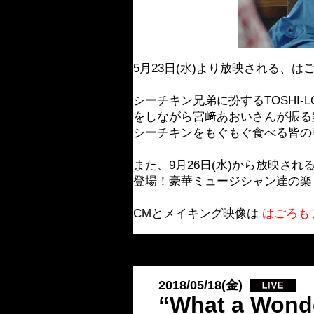
5月23日(水)より放映される、
シーチキン兄弟に扮するTOSHI-
をしながら宮﨑あおいさんが振る
シーチキンをもぐもぐ食べる皆の
また、9月26日(水)から放映さ
登場！豪華ミュージシャン達の楽
CMとメイキング映像は
はごろも
2018/05/18(金)
“What a Won