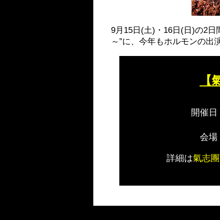
9月15日(土)・16日(日)
～”に、今年もホルモンの出
【
開催日
会場
詳細は
氣志團