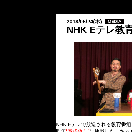
2018/05/24(木)
NHK Eテレ
NHK Eテレで放送される教育番
昨年
“音棒倒し”
に挑戦した上ちゃんが