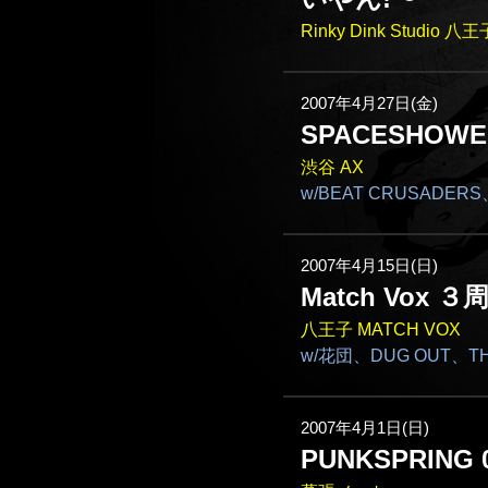
Rinky Dink Studio 
2007年4月27日(金)
SPACESHOWER T
渋谷 AX
w/BEAT CRUSADERS
2007年4月15日(日)
Match Vox 
八王子 MATCH VOX
w/花団、DUG OUT、TH
2007年4月1日(日)
PUNKSPRING 