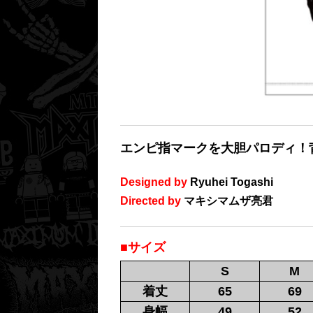
エンピ指マークを大胆パロディ！
Designed by
Ryuhei Togashi
Directed by
マキシマムザ亮君
■サイズ
S
M
着丈
65
69
身幅
49
52