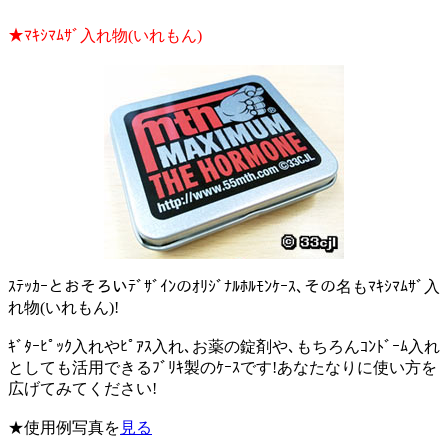
★ﾏｷｼﾏﾑｻﾞ入れ物(いれもん)
ｽﾃｯｶｰとおそろいﾃﾞｻﾞｲﾝのｵﾘｼﾞﾅﾙﾎﾙﾓﾝｹｰｽ､その名もﾏｷｼﾏﾑｻﾞ入
れ物(いれもん)!
ｷﾞﾀｰﾋﾟｯｸ入れやﾋﾟｱｽ入れ､お薬の錠剤や､もちろんｺﾝﾄﾞｰﾑ入れ
としても活用できるﾌﾞﾘｷ製のｹｰｽです!あなたなりに使い方を
広げてみてください!
★使用例写真を
見る