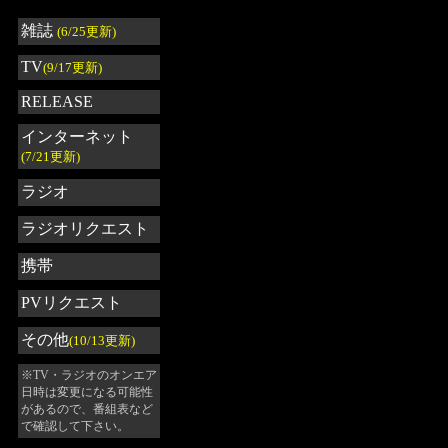
雑誌
(6/25更新)
TV
(9/17更新)
RELEASE
インターネット
(7/21更新)
ラジオ
ラジオリクエスト
携帯
PVリクエスト
その他
(10/13更新)
※TV・ラジオのオンエア
日時は変更になる可能性
があるので、番組表など
で確認して下さい。