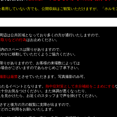
を着用していない方でも、公開収録はご観覧いただけますが、 「ホルモ
ス周辺は公共区域となっており多くの方が通行いたしますので、
所取りなどの行為
はお止めください。
場内のスペースは限りがありますので、
速やかに移動していただくようご協力ください。
は限りがありますので、お客様の来場数によっては
い場合がございますのであらかじめご了承下さい。
撮影は厳禁
とさせていただきます。写真撮影のみ可。
わたるイベントとなります。
熱中症対策として水分補給をこまめにする
は十分お気をつけください。また体調が悪くなったり、
人を見かけたら、お近くのスタッフまで声を掛けてください。
をさすと後方の方の観覧に支障が出ますので、
などのご利用をお願いいたします。