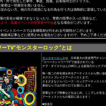
ス内・外で発生した事件、事故、負傷、お客様同士のトラブル、
主催者は一切責任を負いません。
に従わない方、他の方の迷惑になる行為を行う方は強制的に退場してい
会場の安全が確保できなくなったり、警察の指導が入った場合など、
により、急遽イベント内容変更や中止
となる場合がございます。
、イベントスペースでは各種取材が行われる可能性がございます。
各種媒体記事などに使用される場合がございますので、予めご了承くだ
ーTV“モンスターロック”とは
モンスターロック
は、日本最大の音楽専門チャン
“スペースシャワーTV”で放送されている
ナヲ・ダイスケはんのMCによる超強力ロックプ
唯一無二の存在感を誇るアーティストから勢い溢
ネクストブレイクアーティストまで、
さまざまなジャパニーズ・ロックアーティストたち
番組ならではの切り口でお届けします。
貴重なライブ映像などをはじめ、ここでしか見る
アーティストたちの素顔に迫ります！
■放送日