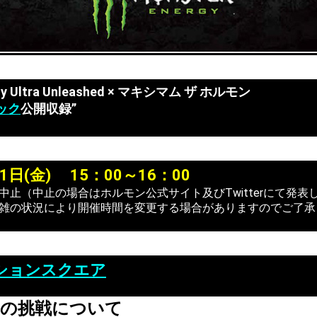
rgy Ultra Unleashed × マキシマム ザ ホルモン
ック
公開収録”
31日(金) 15：00～16：00
中止（中止の場合はホルモン公式サイト及びTwitterにて発表
混雑の状況により開催時間を変更する場合がありますのでご了承
ションスクエア
らの挑戦について