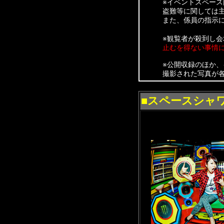
※イベントスペー
盗難等に関しては
また、係員の指示
※観覧者が殺到し
止むを得ない事情
※公開収録のほか
撮影された写真が
■スペースシャワ