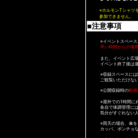
※ホルモンTシャツ
参加できません。
■注意事項
※イベントスペー
早い時間からの場
また、イベント広
イベント終了後は
※収録スペースに
ご観覧いただけな
※公開収録時の
動画
※屋外での1時間に
各自で体調管理に
気分がすぐれない
※雨天の場合、傘
カッパ、ポンチョ