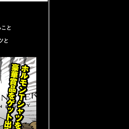
ること
ツと