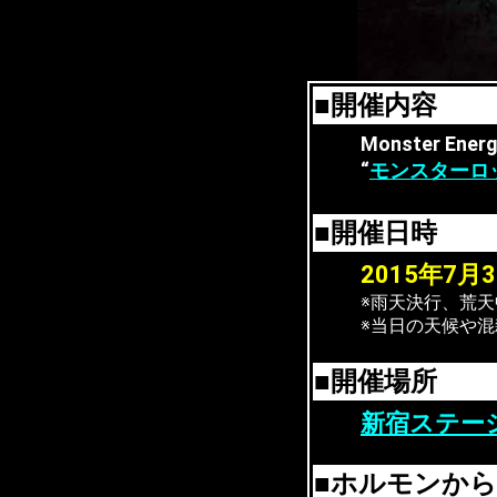
■開催内容
Monster Ene
“
モンスターロ
■開催日時
2015年7月
※雨天決行、荒天
※当日の天候や
■開催場所
新宿ステー
■ホルモンか