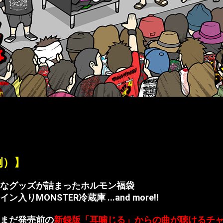
】
例）】
なグッズが詰まったホルモン福袋
入りMONSTER冷蔵庫 ...and more!!
まだ発売前の
新録版「耳噛じる」からの曲が聴けるチ