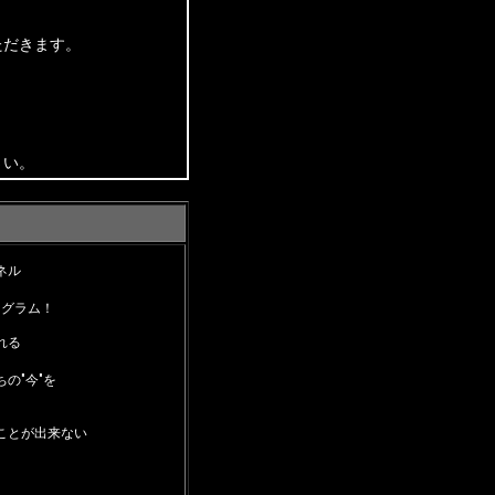
ただきます。
さい。
ネル
ログラム！
れる
の"今"を
ことが出来ない