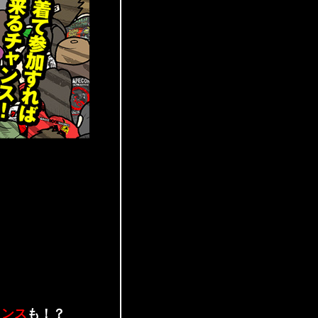
ャンス
も！？