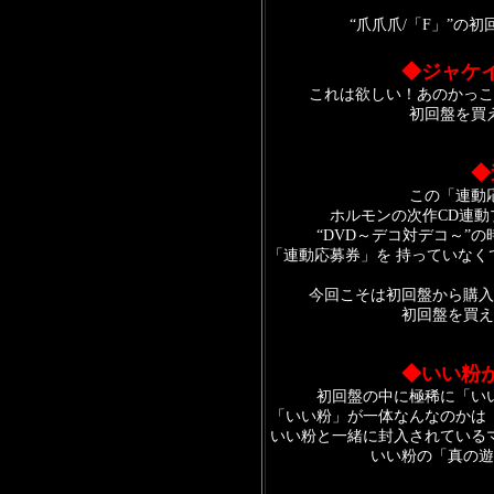
“爪爪爪/「F」”の
◆
ジャケ
これは欲しい！あのかっこ
初回盤を買
◆
この「連動
ホルモンの次作CD連
“DVD～デコ対デコ～”
「連動応募券」を 持っていな
今回こそは初回盤から購入
初回盤を買え
◆
いい粉
初回盤の中に極稀に「い
「いい粉」が一体なんなのかは
いい粉と一緒に封入されている
いい粉の「真の遊